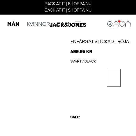
BACK AT IT | SHOPPA NU
BACK AT IT | SHOPPA NU
MÄN
KVINNOR
BARN
ENFÄRGAT STICKAD TRÖJA
499.95 KR
SVART / BLACK
SALE: