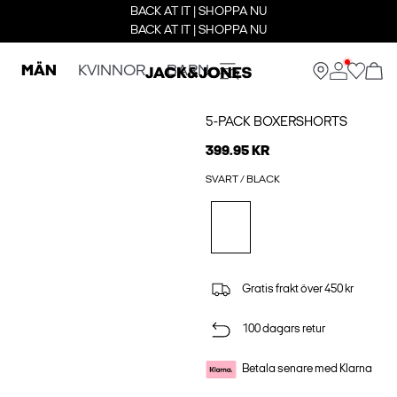
BACK AT IT | SHOPPA NU
BACK AT IT | SHOPPA NU
MÄN
KVINNOR
BARN
5-PACK BOXERSHORTS
399.95 KR
SVART / BLACK
Gratis frakt över 450 kr
100 dagars retur
Betala senare med Klarna