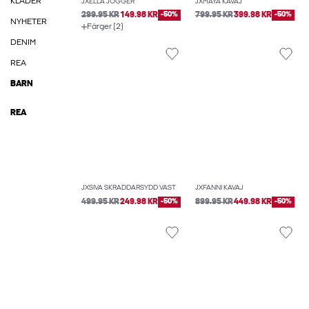
KLÄDER
JXELLA JOGGER
JXMAYA KAVAJ
299.95 KR
149.98 KR
-50%
799.95 KR
399.98 KR
-50%
NYHETER
Färger (2)
DENIM
REA
BARN
REA
JXSIVA SKRÄDDARSYDD VÄST
JXFANNI KAVAJ
499.95 KR
249.98 KR
-50%
899.95 KR
449.98 KR
-50%