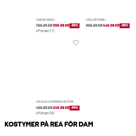
JXANA KAVAJ
JXELLIS KAVAJ
799.95 KR
399.98 KR
-50%
899.95 KR
449.98 KR
-50%
Färger (1)
JXLOLA KLASSISKA BYXOR
499.95 KR
249.98 KR
-50%
Färger (6)
KOSTYMER PÅ REA FÖR DAM