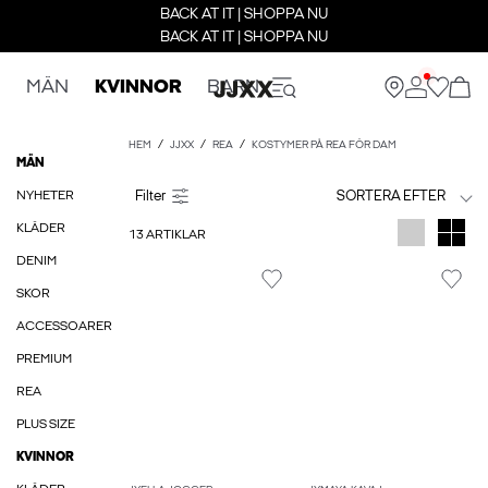
BACK AT IT | SHOPPA NU
BACK AT IT | SHOPPA NU
MÄN
KVINNOR
BARN
HEM
JJXX
REA
KOSTYMER PÅ REA FÖR DAM
MÄN
NYHETER
SORTERA EFTER
KLÄDER
13 ARTIKLAR
DENIM
SKOR
ACCESSOARER
PREMIUM
REA
PLUS SIZE
KVINNOR