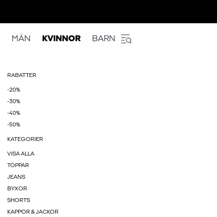
MÄN
KVINNOR
BARN
RABATTER
-20%
-30%
-40%
-50%
KATEGORIER
VISA ALLA
TOPPAR
JEANS
BYXOR
SHORTS
KAPPOR & JACKOR