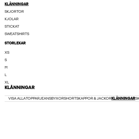
KLÄNNINGAR
SKJORTOR
KJOLAR
STICKAT
SWEATSHIRTS
STORLEKAR
XS
S
M
L
XL
KLÄNNINGAR
VISA ALLA
TOPPAR
JEANS
BYXOR
SHORTS
KAPPOR & JACKOR
KLÄNNINGAR
S