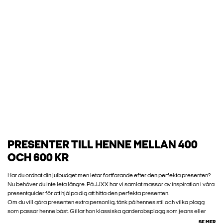
PRESENTER TILL HENNE MELLAN 400
OCH 600 KR
Har du ordnat din julbudget men letar fortfarande efter den perfekta presenten?
Nu behöver du inte leta längre. På JJXX har vi samlat massor av inspiration i våra
presentguider för att hjälpa dig att hitta den perfekta presenten.
Om du vill göra presenten extra personlig, tänk på hennes stil och vilka plagg
som passar henne bäst. Gillar hon klassiska garderobsplagg som jeans eller
SE MER