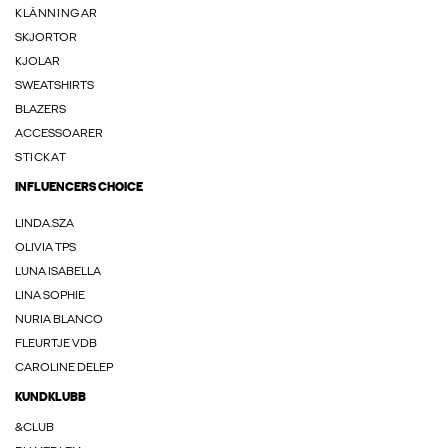
KLÄNNINGAR
SKJORTOR
KJOLAR
SWEATSHIRTS
BLAZERS
ACCESSOARER
STICKAT
INFLUENCERS CHOICE
LINDA.SZA
OLIVIA TPS
LUNA ISABELLA
LINA SOPHIE
NURIA BLANCO
FLEURTJE VDB
CAROLINE DELEP
KUNDKLUBB
&CLUB