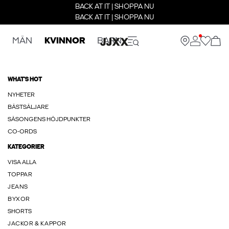
BACK AT IT | SHOPPA NU
BACK AT IT | SHOPPA NU
MÄN
KVINNOR
BARN
WHAT'S HOT
NYHETER
BÄSTSÄLJARE
SÄSONGENS HÖJDPUNKTER
CO-ORDS
KATEGORIER
VISA ALLA
TOPPAR
JEANS
BYXOR
SHORTS
JACKOR & KAPPOR