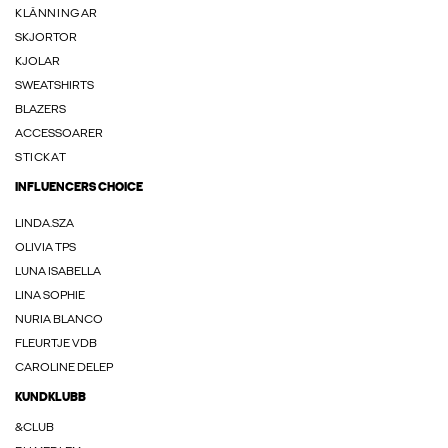
KLÄNNINGAR
SKJORTOR
KJOLAR
SWEATSHIRTS
BLAZERS
ACCESSOARER
STICKAT
INFLUENCERS CHOICE
LINDA.SZA
OLIVIA TPS
LUNA ISABELLA
LINA SOPHIE
NURIA BLANCO
FLEURTJE VDB
CAROLINE DELEP
KUNDKLUBB
&CLUB