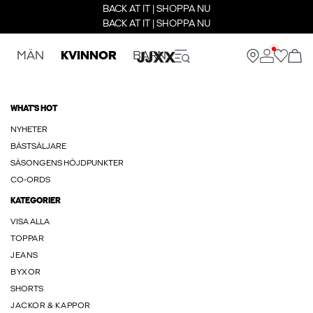
BACK AT IT | SHOPPA NU
BACK AT IT | SHOPPA NU
MÄN
KVINNOR
BARN
WHAT'S HOT
NYHETER
BÄSTSÄLJARE
SÄSONGENS HÖJDPUNKTER
CO-ORDS
KATEGORIER
VISA ALLA
TOPPAR
JEANS
BYXOR
SHORTS
JACKOR & KAPPOR