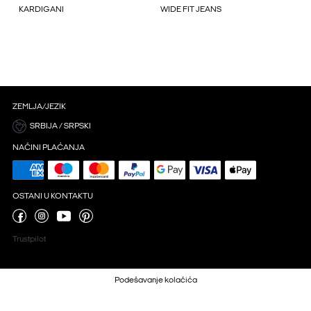
KARDIGANI
WIDE FIT JEANS
ZEMLJA/JEZIK
SRBIJA / SRPSKI
NAČINI PLAĆANJA
OSTANI U KONTAKTU
Trustpilot
Podešavanje kolačića