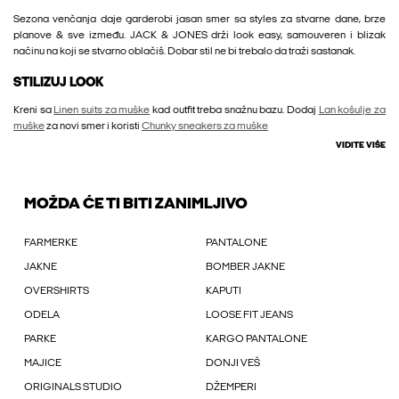
Sezona venčanja daje garderobi jasan smer sa styles za stvarne dane, brze
planove & sve između. JACK & JONES drži look easy, samouveren i blizak
načinu na koji se stvarno oblačiš. Dobar stil ne bi trebalo da traži sastanak.
STILIZUJ LOOK
Kreni sa
Linen suits za muške
kad outfit treba snažnu bazu. Dodaj
Lan košulje za
muške
za novi smer i koristi
Chunky sneakers za muške
VIDITE VIŠE
MOŽDA ĆE TI BITI ZANIMLJIVO
FARMERKE
PANTALONE
JAKNE
BOMBER JAKNE
OVERSHIRTS
KAPUTI
ODELA
LOOSE FIT JEANS
PARKE
KARGO PANTALONE
MAJICE
DONJI VEŠ
ORIGINALS STUDIO
DŽEMPERI