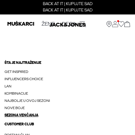
BACK AT IT | KUPUJTE SAD
BACK AT IT | KUPUJTE SAD
MUŠKARCI
ŽENE
DECA
ŠTA JE NAJTRAŽENIJE
GET INSPIRED
INFLUENCERS CHOICE
LAN
KOMBINACIJE
NAJBOLJE U OVOJ SEZONI
NOVE BOJE
SEZONA VENČANJA
CUSTOMER CLUB