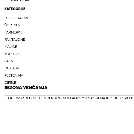
POSTANI ČLAN
KATEGORIJE
POGLEDAJ SVE
ŠORTSEVI
FARMERKE
PANTALONE
MAJICE
KOŠULJE
JAKNE
DUKSEVI
PLETENINA
CIPELE
SEZONA VENČANJA
GET INSPIRED
INFLUENCERS CHOICE
LAN
KOMBINACIJE
NAJBOLJE U OVOJ 