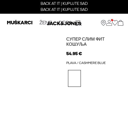
BACK AT IT | KUPUJTE SAD
BACK AT IT | KUPUJTE SAD
MUŠKARCI
ŽENE
DECA
СУПЕР СЛИМ ФИТ
КОШУЉА
54.95 €
PLAVA / CASHMERE BLUE