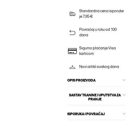
Standardna cena isporuke
je 7,95 €
Povraćaj u roku od 100
dana
Sigurno plaćanje Visa
karticom
Novi artikli svakog dana
OPIS PROIZVODA
SASTAV TKANINE I UPUTSTVA ZA
PRANJE
ISPORUKA I POVRAĆAJ