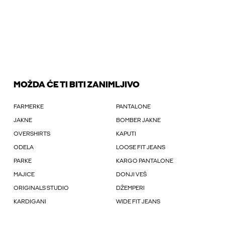
MOŽDA ĆE TI BITI ZANIMLJIVO
FARMERKE
PANTALONE
JAKNE
BOMBER JAKNE
OVERSHIRTS
KAPUTI
ODELA
LOOSE FIT JEANS
PARKE
KARGO PANTALONE
MAJICE
DONJI VEŠ
ORIGINALS STUDIO
DŽEMPERI
KARDIGANI
WIDE FIT JEANS