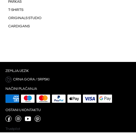
PARKAS
T-SHIRTS
ORIGINALS STUDIO
CARDIGANS
ZEMLJA/JEZIK
CRNA GORA / SRPSKI
NAČINI PLAĆANJA
OSTANI U KONTAKTU
Trustpilot