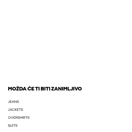
MOŽDA ĆE TI BITI ZANIMLJIVO
JEANS
JACKETS
OVERSHIRTS
SUITS