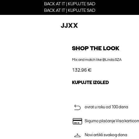
BACK AT IT | KUPUJTE SAD
BACK AT IT | KUPUJTE SAD
SHOP THE LOOK
Mix and match like @Linda.SZA
132.96 €
KUPUJTE IZGLED
ovrat u roku od 100 dana
Sigurno plaćanje Visa kartico
Novi artikli svakog dana