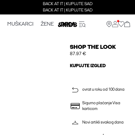
BACK AT IT | KUPUJTE SAD
BACK AT IT | KUPUJTE SAD
MUŠKARCI
ŽENE
DECA
SHOP THE LOOK
87.97 €
KUPUJTE IZGLED
ovrat u roku od 100 dana
Sigurno plaćanje Visa
karticom
Novi artikli svakog dana