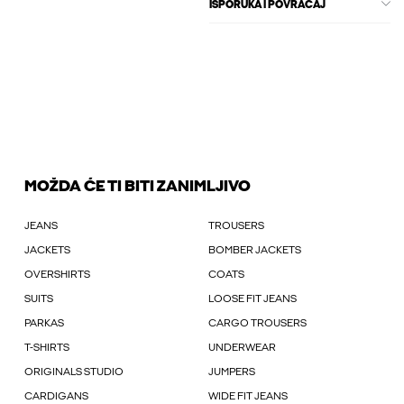
ISPORUKA I POVRAĆAJ
MOŽDA ĆE TI BITI ZANIMLJIVO
JEANS
TROUSERS
JACKETS
BOMBER JACKETS
OVERSHIRTS
COATS
SUITS
LOOSE FIT JEANS
PARKAS
CARGO TROUSERS
T-SHIRTS
UNDERWEAR
ORIGINALS STUDIO
JUMPERS
CARDIGANS
WIDE FIT JEANS