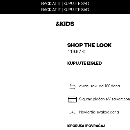
BACK AT IT | KUPUJTE SAD
BACK AT IT | KUPUJTE SAD
SHOP THE LOOK
119.97 €
KUPUJTE IZGLED
ovrat u roku od 100 dana
Sigurno plaćanje Visa kartico
Novi artikli svakog dana
ISPORUKA I POVRAĆAJ