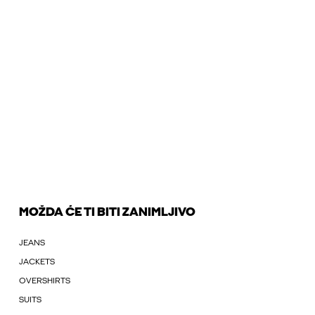
MOŽDA ĆE TI BITI ZANIMLJIVO
JEANS
JACKETS
OVERSHIRTS
SUITS