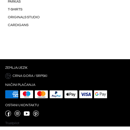
PARKAS
T-SHIRTS
ORIGINALS STUDIO
CARDIGANS
ZEMLJA/JEZIK
CRNA GORA / SRPSKI
NAČINI PLAĆANJA
OSTANI U KONTAKTU
Trustpilot