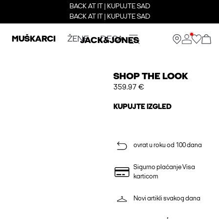
BACK AT IT | KUPUJTE SAD
BACK AT IT | KUPUJTE SAD
MUŠKARCI
ŽENE
DECA
SHOP THE LOOK
359.97 €
KUPUJTE IZGLED
ovrat u roku od 100 dana
Sigurno plaćanje Visa
karticom
Novi artikli svakog dana