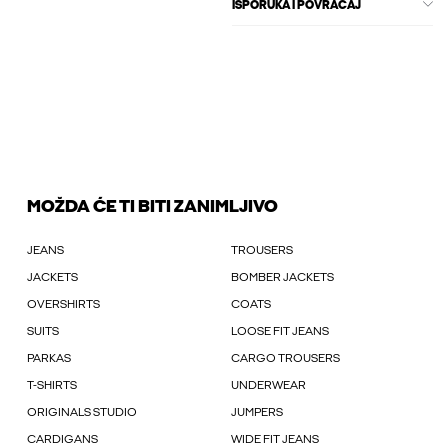
ISPORUKA I POVRAĆAJ
MOŽDA ĆE TI BITI ZANIMLJIVO
JEANS
TROUSERS
JACKETS
BOMBER JACKETS
OVERSHIRTS
COATS
SUITS
LOOSE FIT JEANS
PARKAS
CARGO TROUSERS
T-SHIRTS
UNDERWEAR
ORIGINALS STUDIO
JUMPERS
CARDIGANS
WIDE FIT JEANS