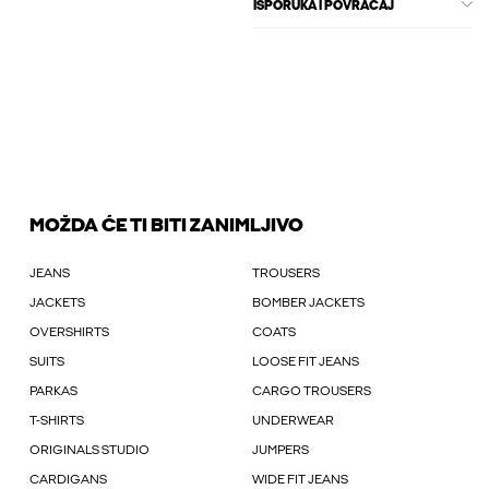
ISPORUKA I POVRAĆAJ
MOŽDA ĆE TI BITI ZANIMLJIVO
JEANS
TROUSERS
JACKETS
BOMBER JACKETS
OVERSHIRTS
COATS
SUITS
LOOSE FIT JEANS
PARKAS
CARGO TROUSERS
T-SHIRTS
UNDERWEAR
ORIGINALS STUDIO
JUMPERS
CARDIGANS
WIDE FIT JEANS