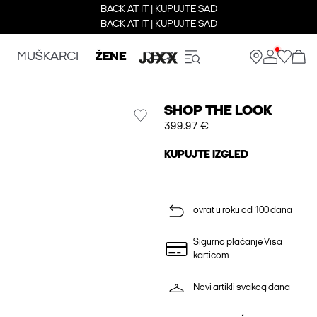
BACK AT IT | KUPUJTE SAD
BACK AT IT | KUPUJTE SAD
MUŠKARCI
ŽENE
DECA
SHOP THE LOOK
399.97 €
KUPUJTE IZGLED
ovrat u roku od 100 dana
Sigurno plaćanje Visa
karticom
Novi artikli svakog dana