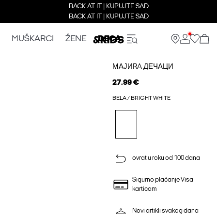
BACK AT IT | KUPUJTE SAD
BACK AT IT | KUPUJTE SAD
MUŠKARCI
ŽENE
DECA
МАЈИRA ДЕЧАЦИ
27.99 €
BELA / BRIGHT WHITE
ovrat u roku od 100 dana
Sigurno plaćanje Visa
karticom
Novi artikli svakog dana