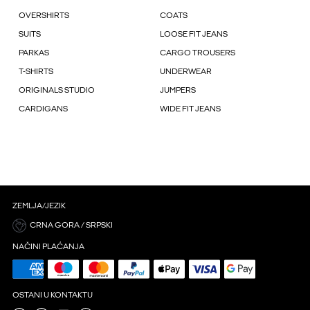
OVERSHIRTS
COATS
SUITS
LOOSE FIT JEANS
PARKAS
CARGO TROUSERS
T-SHIRTS
UNDERWEAR
ORIGINALS STUDIO
JUMPERS
CARDIGANS
WIDE FIT JEANS
ZEMLJA/JEZIK
CRNA GORA / SRPSKI
NAČINI PLAĆANJA
OSTANI U KONTAKTU