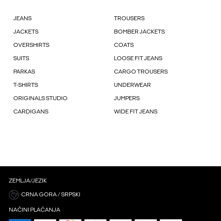
JEANS
TROUSERS
JACKETS
BOMBER JACKETS
OVERSHIRTS
COATS
SUITS
LOOSE FIT JEANS
PARKAS
CARGO TROUSERS
T-SHIRTS
UNDERWEAR
ORIGINALS STUDIO
JUMPERS
CARDIGANS
WIDE FIT JEANS
ZEMLJA/JEZIK
CRNA GORA / SRPSKI
NAČINI PLAĆANJA