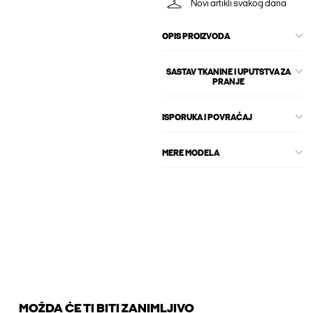
Novi artikli svakog dana
OPIS PROIZVODA
SASTAV TKANINE I UPUTSTVA ZA
PRANJE
ISPORUKA I POVRAĆAJ
MERE MODELA
MOŽDA ĆE TI BITI ZANIMLJIVO