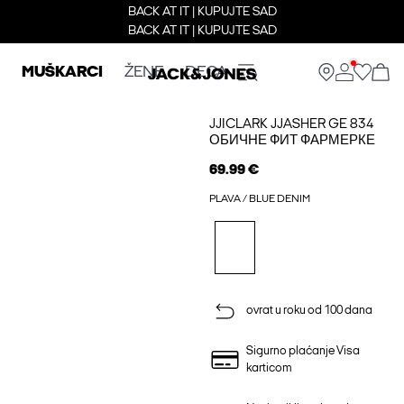
BACK AT IT | KUPUJTE SAD
BACK AT IT | KUPUJTE SAD
MUŠKARCI
ŽENE
DECA
JJICLARK JJASHER GE 834
ОБИЧНЕ ФИТ ФАРМЕРКЕ
69.99 €
PLAVA / BLUE DENIM
ovrat u roku od 100 dana
Sigurno plaćanje Visa
karticom