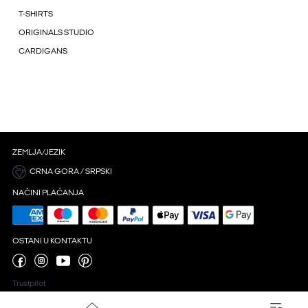
T-SHIRTS
ORIGINALS STUDIO
CARDIGANS
ZEMLJA/JEZIK
CRNA GORA / SRPSKI
NAČINI PLAĆANJA
OSTANI U KONTAKTU
Trustpilot