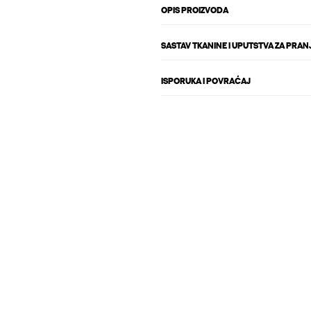
OPIS PROIZVODA
SASTAV TKANINE I UPUTSTVA ZA PRAN
ISPORUKA I POVRAĆAJ