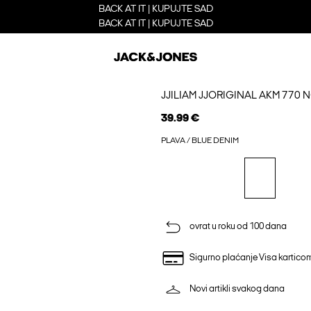
BACK AT IT | KUPUJTE SAD
BACK AT IT | KUPUJTE SAD
JJILIAM JJORIGINAL AKM 77
39.99 €
PLAVA / BLUE DENIM
ovrat u roku od 100 dana
Sigurno plaćanje Visa kartico
Novi artikli svakog dana