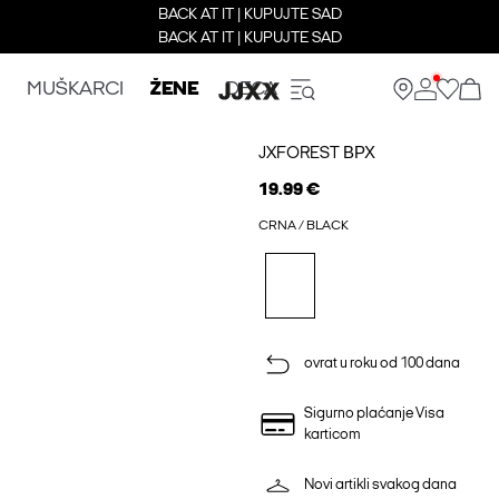
BACK AT IT | KUPUJTE SAD
BACK AT IT | KUPUJTE SAD
MUŠKARCI
ŽENE
DECA
JXFOREST ВРХ
19.99 €
CRNA / BLACK
ovrat u roku od 100 dana
Sigurno plaćanje Visa
karticom
Novi artikli svakog dana