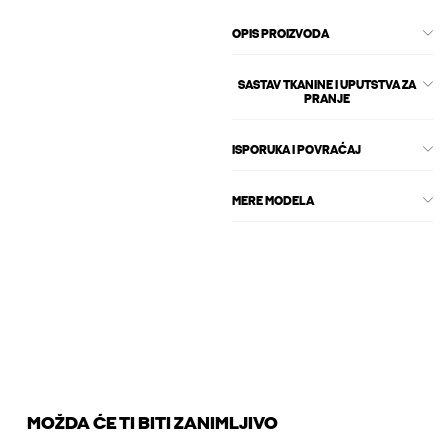
OPIS PROIZVODA
SASTAV TKANINE I UPUTSTVA ZA
PRANJE
ISPORUKA I POVRAĆAJ
MERE MODELA
MOŽDA ĆE TI BITI ZANIMLJIVO