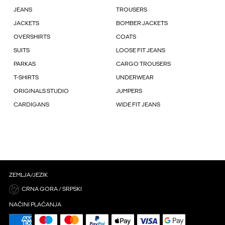
JEANS
TROUSERS
JACKETS
BOMBER JACKETS
OVERSHIRTS
COATS
SUITS
LOOSE FIT JEANS
PARKAS
CARGO TROUSERS
T-SHIRTS
UNDERWEAR
ORIGINALS STUDIO
JUMPERS
CARDIGANS
WIDE FIT JEANS
ZEMLJA/JEZIK
CRNA GORA / SRPSKI
NAČINI PLAĆANJA