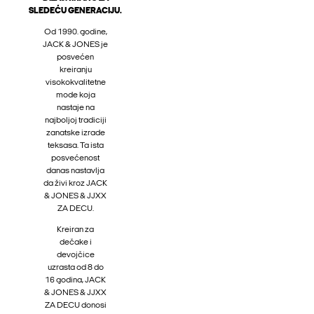
SLEDEĆU GENERACIJU.
Od 1990. godine,
JACK & JONES je
posvećen
kreiranju
visokokvalitetne
mode koja
nastaje na
najboljoj tradiciji
zanatske izrade
teksasa. Ta ista
posvećenost
danas nastavlja
da živi kroz JACK
& JONES & JJXX
ZA DECU.
Kreiran za
dečake i
devojčice
uzrasta od 8 do
16 godina, JACK
& JONES & JJXX
ZA DECU donosi