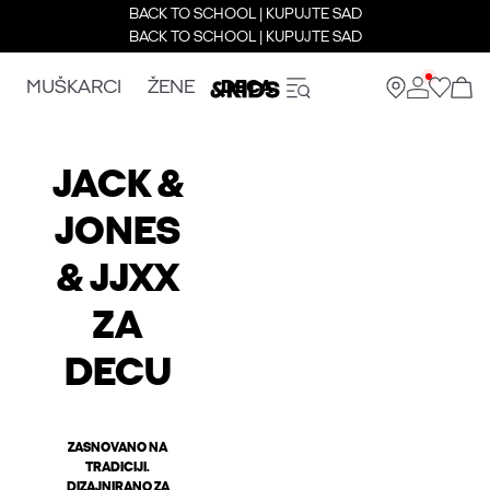
BACK TO SCHOOL | KUPUJTE SAD
BACK TO SCHOOL | KUPUJTE SAD
MUŠKARCI
ŽENE
DECA
JACK &
JONES
& JJXX
ZA
DECU
ZASNOVANO NA
TRADICIJI.
DIZAJNIRANO ZA