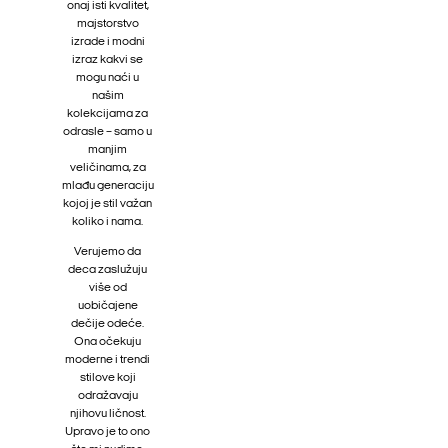
onaj isti kvalitet,
majstorstvo
izrade i modni
izraz kakvi se
mogu naći u
našim
kolekcijama za
odrasle – samo u
manjim
veličinama, za
mlađu generaciju
kojoj je stil važan
koliko i nama.
Verujemo da
deca zaslužuju
više od
uobičajene
dečije odeće.
Ona očekuju
moderne i trendi
stilove koji
odražavaju
njihovu ličnost.
Upravo je to ono