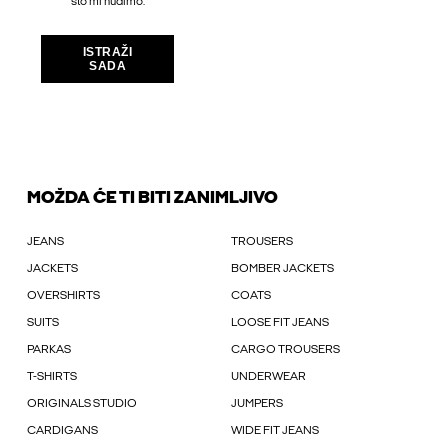
što mi nudimo.
ISTRAŽI
SADA
MOŽDA ĆE TI BITI ZANIMLJIVO
JEANS
TROUSERS
JACKETS
BOMBER JACKETS
OVERSHIRTS
COATS
SUITS
LOOSE FIT JEANS
PARKAS
CARGO TROUSERS
T-SHIRTS
UNDERWEAR
ORIGINALS STUDIO
JUMPERS
CARDIGANS
WIDE FIT JEANS