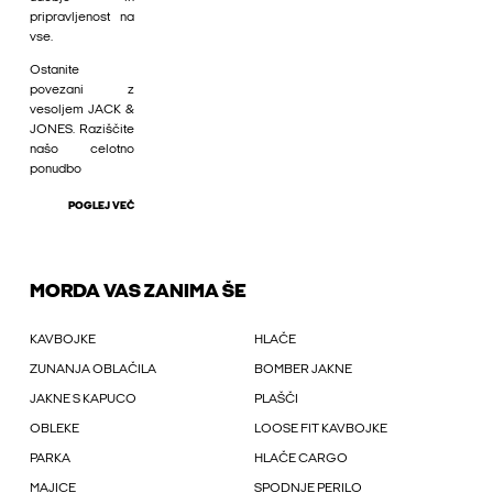
pripravljenost na
vse.
Ostanite
povezani z
vesoljem JACK &
JONES. Raziščite
našo celotno
ponudbo
POGLEJ VEČ
MORDA VAS ZANIMA ŠE
KAVBOJKE
HLAČE
ZUNANJA OBLAČILA
BOMBER JAKNE
JAKNE S KAPUCO
PLAŠČI
OBLEKE
LOOSE FIT KAVBOJKE
PARKA
HLAČE CARGO
MAJICE
SPODNJE PERILO