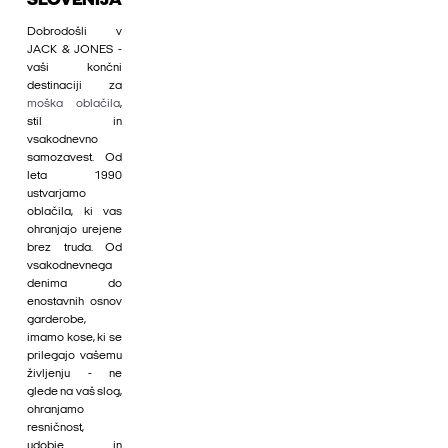
SLOVENIJA
Dobrodošli v
JACK & JONES -
vaši končni
destinaciji za
moška oblačila
,
stil in
vsakodnevno
samozavest. Od
leta 1990
ustvarjamo
oblačila, ki vas
ohranjajo urejene
brez truda. Od
vsakodnevnega
denima do
enostavnih osnov
garderobe,
imamo kose, ki se
prilegajo vašemu
življenju - ne
glede na vaš slog,
ohranjamo
resničnost,
udobje in