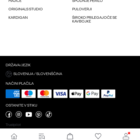
MAJICE
SPODNJE PERILO
ORIGINALS STUDIO
PULOVERJI
KARDIGAN
ŠIROKO PRILEGAJOČE SE
KAVBOJKE
DRŽAVA/JEZIK
SLOVENIJA / SLOVENŠČINA
NAČINI PLAČILA
OSTANITE V STIKU
Trustpilot