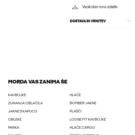
Vsak dan novi izdelki
DOSTAVA IN VRNITEV
MORDA VAS ZANIMA ŠE
KAVBOJKE
HLAČE
ZUNANJA OBLAČILA
BOMBER JAKNE
JAKNE S KAPUCO
PLAŠČI
OBLEKE
LOOSE FIT KAVBOJKE
PARKA
HLAČE CARGO