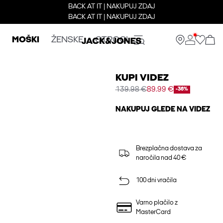
BACK AT IT | NAKUPUJ ZDAJ
BACK AT IT | NAKUPUJ ZDAJ
MOŠKI
ŽENSKE
OTROCI
KUPI VIDEZ
139.98 €
89.99 €
-36%
NAKUPUJ GLEDE NA VIDEZ
Brezplačna dostava za
naročila nad 40 €
100 dni vračila
Varno plačilo z
MasterCard