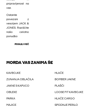
pripravljenost na
vse.
Ostanite
povezani z
vesoljem JACK &
JONES. Raziščite
našo celotno
ponudbo
POGLEJ VEČ
MORDA VAS ZANIMA ŠE
KAVBOJKE
HLAČE
ZUNANJA OBLAČILA
BOMBER JAKNE
JAKNE S KAPUCO
PLAŠČI
OBLEKE
LOOSE FIT KAVBOJKE
PARKA
HLAČE CARGO
MAJICE
SPODNJE PERILO