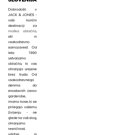
SLOVENIJA
Dobrodošli v
JACK & JONES -
vaši končni
destinaciji za
moška oblačila
,
stil in
vsakodnevno
samozavest. Od
leta 1990
ustvarjamo
oblačila, ki vas
ohranjajo urejene
brez truda. Od
vsakodnevnega
denima do
enostavnih osnov
garderobe,
imamo kose, ki se
prilegajo vašemu
življenju - ne
glede na vaš slog,
ohranjamo
resničnost,
udobje in