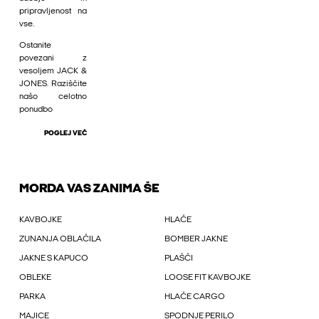
pripravljenost na
vse.
Ostanite
povezani z
vesoljem JACK &
JONES. Raziščite
našo celotno
ponudbo
POGLEJ VEČ
MORDA VAS ZANIMA ŠE
KAVBOJKE
HLAČE
ZUNANJA OBLAČILA
BOMBER JAKNE
JAKNE S KAPUCO
PLAŠČI
OBLEKE
LOOSE FIT KAVBOJKE
PARKA
HLAČE CARGO
MAJICE
SPODNJE PERILO