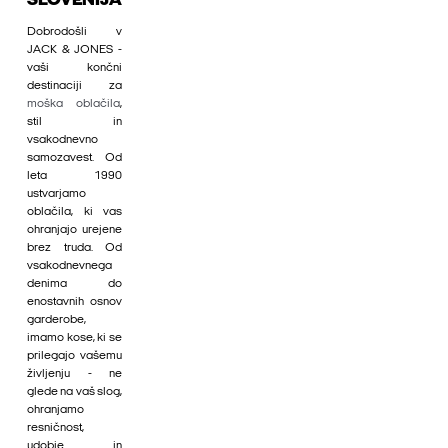
SLOVENIJA
Dobrodošli v
JACK & JONES -
vaši končni
destinaciji za
moška oblačila
,
stil in
vsakodnevno
samozavest. Od
leta 1990
ustvarjamo
oblačila, ki vas
ohranjajo urejene
brez truda. Od
vsakodnevnega
denima do
enostavnih osnov
garderobe,
imamo kose, ki se
prilegajo vašemu
življenju - ne
glede na vaš slog,
ohranjamo
resničnost,
udobje in