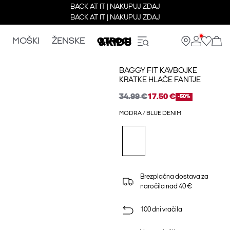
BACK AT IT | NAKUPUJ ZDAJ
BACK AT IT | NAKUPUJ ZDAJ
MOŠKI
ŽENSKE
OTROCI
BAGGY FIT KAVBOJKE
KRATKE HLAČE FANTJE
34.99 €
17.50 €
-50%
MODRA / BLUE DENIM
Brezplačna dostava za
naročila nad 40 €
100 dni vračila