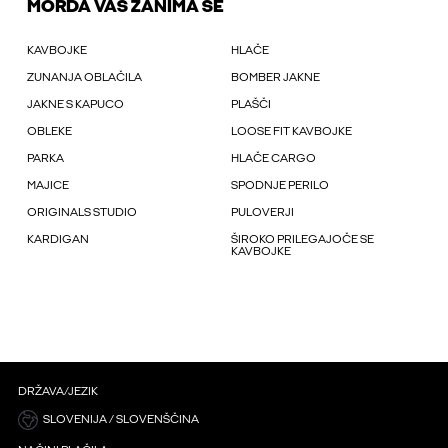
MORDA VAS ZANIMA ŠE
KAVBOJKE
HLAČE
ZUNANJA OBLAČILA
BOMBER JAKNE
JAKNE S KAPUCO
PLAŠČI
OBLEKE
LOOSE FIT KAVBOJKE
PARKA
HLAČE CARGO
MAJICE
SPODNJE PERILO
ORIGINALS STUDIO
PULOVERJI
KARDIGAN
ŠIROKO PRILEGAJOČE SE
KAVBOJKE
DRŽAVA/JEZIK
SLOVENIJA / SLOVENŠČINA