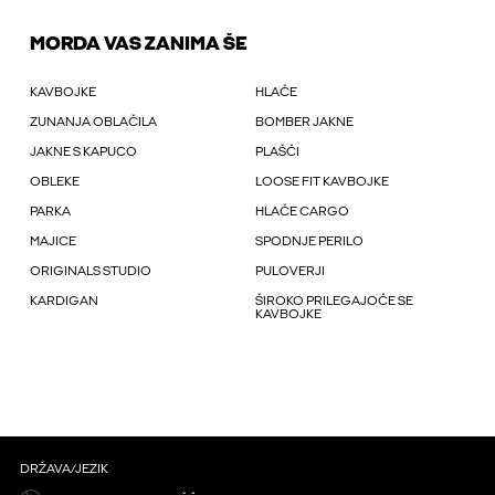
MORDA VAS ZANIMA ŠE
KAVBOJKE
HLAČE
ZUNANJA OBLAČILA
BOMBER JAKNE
JAKNE S KAPUCO
PLAŠČI
OBLEKE
LOOSE FIT KAVBOJKE
PARKA
HLAČE CARGO
MAJICE
SPODNJE PERILO
ORIGINALS STUDIO
PULOVERJI
KARDIGAN
ŠIROKO PRILEGAJOČE SE
KAVBOJKE
DRŽAVA/JEZIK