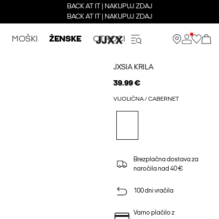
BACK AT IT | NAKUPUJ ZDAJ
BACK AT IT | NAKUPUJ ZDAJ
MOŠKI
ŽENSKE
OTROCI
JXSIA KRILA
39.99 €
VIJOLIČNA / CABERNET
Brezplačna dostava za
naročila nad 40 €
100 dni vračila
Varno plačilo z