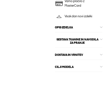
Varno plačilo z
MasterCard
Vsak dan novi izdelki
OPIS IZDELKA
SESTAVA TKANINE IN NAVODILA
ZA PRANJE
DOSTAVA IN VRNITEV
CILJI MODELA