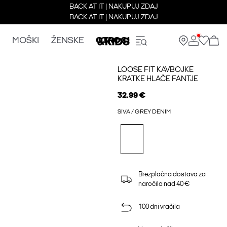
BACK AT IT | NAKUPUJ ZDAJ
BACK AT IT | NAKUPUJ ZDAJ
MOŠKI
ŽENSKE
OTROCI
LOOSE FIT KAVBOJKE
KRATKE HLAČE FANTJE
32.99 €
SIVA / GREY DENIM
Brezplačna dostava za
naročila nad 40 €
100 dni vračila