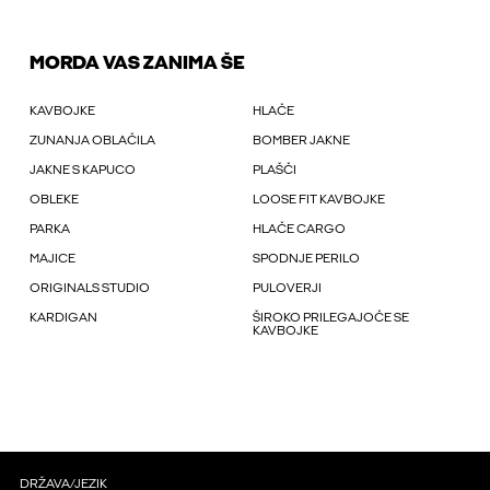
MORDA VAS ZANIMA ŠE
KAVBOJKE
HLAČE
ZUNANJA OBLAČILA
BOMBER JAKNE
JAKNE S KAPUCO
PLAŠČI
OBLEKE
LOOSE FIT KAVBOJKE
PARKA
HLAČE CARGO
MAJICE
SPODNJE PERILO
ORIGINALS STUDIO
PULOVERJI
KARDIGAN
ŠIROKO PRILEGAJOČE SE
KAVBOJKE
DRŽAVA/JEZIK