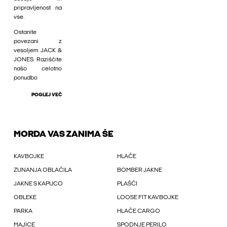
pripravljenost na
vse.
Ostanite
povezani z
vesoljem JACK &
JONES. Raziščite
našo celotno
ponudbo
POGLEJ VEČ
MORDA VAS ZANIMA ŠE
KAVBOJKE
HLAČE
ZUNANJA OBLAČILA
BOMBER JAKNE
JAKNE S KAPUCO
PLAŠČI
OBLEKE
LOOSE FIT KAVBOJKE
PARKA
HLAČE CARGO
MAJICE
SPODNJE PERILO