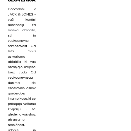
SLOVENIJA
Dobrodošli v
JACK & JONES -
vaši končni
destinaciji za
moška oblačila
,
stil in
vsakodnevno
samozavest. Od
leta 1990
ustvarjamo
oblačila, ki vas
ohranjajo urejene
brez truda. Od
vsakodnevnega
denima do
enostavnih osnov
garderobe,
imamo kose, ki se
prilegajo vašemu
življenju - ne
glede na vaš slog,
ohranjamo
resničnost,
udobje in