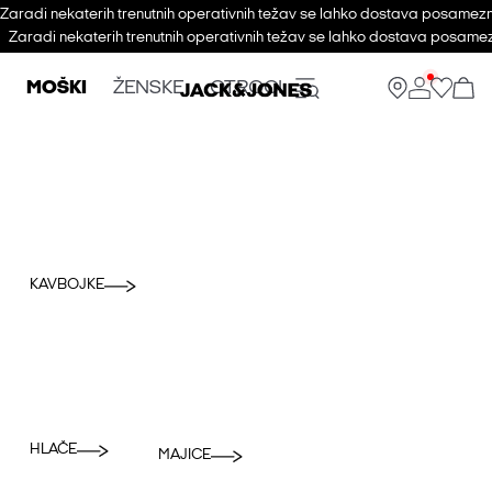
Zaradi nekaterih trenutnih operativnih težav se lahko dostava posameznih
Zaradi nekaterih trenutnih operativnih težav se lahko dostava posamezn
MOŠKI
ŽENSKE
OTROCI
KAVBOJKE
HLAČE
MAJICE