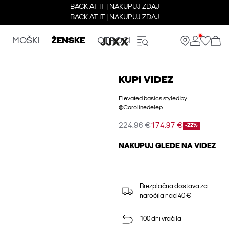
BACK AT IT | NAKUPUJ ZDAJ
BACK AT IT | NAKUPUJ ZDAJ
MOŠKI
ŽENSKE
OTROCI
KUPI VIDEZ
Elevated basics styled by
@Carolinedelep
224.96 €
174.97 €
-22%
NAKUPUJ GLEDE NA VIDEZ
Brezplačna dostava za
naročila nad 40 €
100 dni vračila