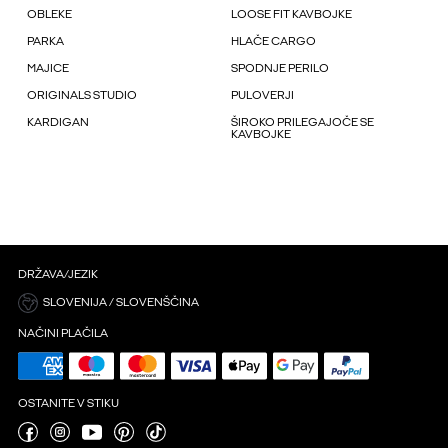
OBLEKE
LOOSE FIT KAVBOJKE
PARKA
HLAČE CARGO
MAJICE
SPODNJE PERILO
ORIGINALS STUDIO
PULOVERJI
KARDIGAN
ŠIROKO PRILEGAJOČE SE
KAVBOJKE
DRŽAVA/JEZIK
SLOVENIJA / SLOVENŠČINA
NAČINI PLAČILA
OSTANITE V STIKU