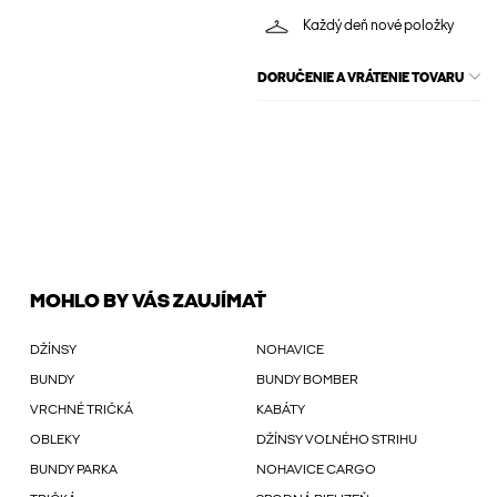
Každý deň nové položky
DORUČENIE A VRÁTENIE TOVARU
MOHLO BY VÁS ZAUJÍMAŤ
DŽÍNSY
NOHAVICE
BUNDY
BUNDY BOMBER
VRCHNÉ TRIČKÁ
KABÁTY
OBLEKY
DŽÍNSY VOĽNÉHO STRIHU
BUNDY PARKA
NOHAVICE CARGO