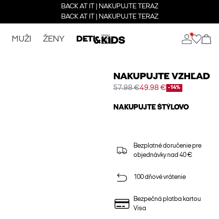
BACK AT IT | NAKUPUJTE TERAZ
BACK AT IT | NAKUPUJTE TERAZ
MUŽI
ŽENY
DETI
NAKUPUJTE VZHĽAD
57.98 €
49.98 €
-14%
NAKUPUJTE ŠTÝLOVO
Bezplatné doručenie pre
objednávky nad 40 €
100 dňové vrátenie
Bezpečná platba kartou
Visa