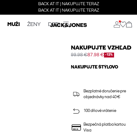
BACK AT IT | NAKUPUJTE TERAZ
BACK AT IT | NAKUPUJTE TERAZ
MUŽI
ŽENY
DETI
NAKUPUJTE VZHĽAD
99.98 €
87.98 €
-12%
NAKUPUJTE ŠTÝLOVO
Bezplatné doručenie pre
objednávky nad 40 €
100 dňové vrátenie
Bezpečná platba kartou
Visa