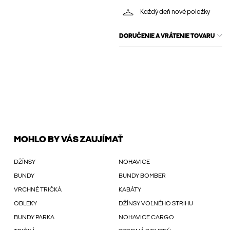
Každý deň nové položky
DORUČENIE A VRÁTENIE TOVARU
MOHLO BY VÁS ZAUJÍMAŤ
DŽÍNSY
NOHAVICE
BUNDY
BUNDY BOMBER
VRCHNÉ TRIČKÁ
KABÁTY
OBLEKY
DŽÍNSY VOĽNÉHO STRIHU
BUNDY PARKA
NOHAVICE CARGO