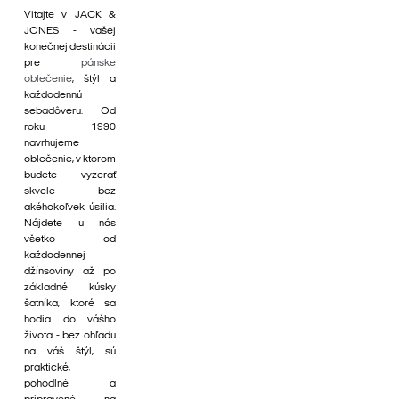
Vitajte v JACK &
JONES - vašej
konečnej destinácii
pre
pánske
oblečenie
, štýl a
každodennú
sebadôveru. Od
roku 1990
navrhujeme
oblečenie, v ktorom
budete vyzerať
skvele bez
akéhokoľvek úsilia.
Nájdete u nás
všetko od
každodennej
džínsoviny až po
základné kúsky
šatníka, ktoré sa
hodia do vášho
života - bez ohľadu
na váš štýl, sú
praktické,
pohodlné a