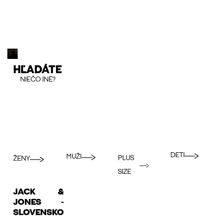
HĽADÁTE
NIEČO INÉ?
DETI
MUŽI
PLUS
ŽENY
SIZE
JACK &
JONES -
SLOVENSKO