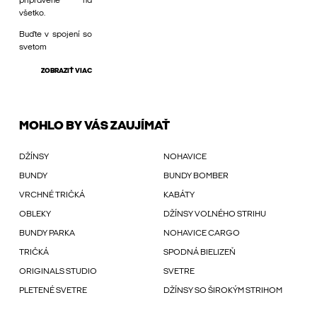
pripravené na
všetko.
Buďte v spojení so
svetom
ZOBRAZIŤ VIAC
MOHLO BY VÁS ZAUJÍMAŤ
DŽÍNSY
NOHAVICE
BUNDY
BUNDY BOMBER
VRCHNÉ TRIČKÁ
KABÁTY
OBLEKY
DŽÍNSY VOĽNÉHO STRIHU
BUNDY PARKA
NOHAVICE CARGO
TRIČKÁ
SPODNÁ BIELIZEŇ
ORIGINALS STUDIO
SVETRE
PLETENÉ SVETRE
DŽÍNSY SO ŠIROKÝM STRIHOM