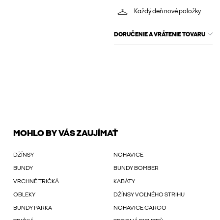
Každý deň nové položky
DORUČENIE A VRÁTENIE TOVARU
MOHLO BY VÁS ZAUJÍMAŤ
DŽÍNSY
NOHAVICE
BUNDY
BUNDY BOMBER
VRCHNÉ TRIČKÁ
KABÁTY
OBLEKY
DŽÍNSY VOĽNÉHO STRIHU
BUNDY PARKA
NOHAVICE CARGO