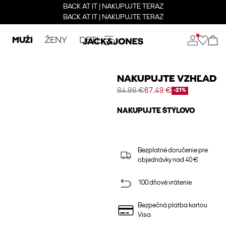
BACK AT IT | NAKUPUJTE TERAZ
BACK AT IT | NAKUPUJTE TERAZ
MUŽI
ŽENY
DETI
NAKUPUJTE VZHĽAD
84.98 €
67.49 €
-21%
NAKUPUJTE ŠTÝLOVO
Bezplatné doručenie pre
objednávky nad 40 €
100 dňové vrátenie
Bezpečná platba kartou
Visa