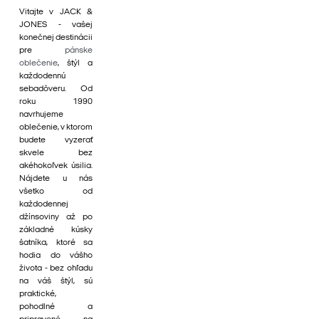
Vitajte v JACK &
JONES - vašej
konečnej destinácii
pre
pánske
oblečenie
, štýl a
každodennú
sebadôveru. Od
roku 1990
navrhujeme
oblečenie, v ktorom
budete vyzerať
skvele bez
akéhokoľvek úsilia.
Nájdete u nás
všetko od
každodennej
džínsoviny až po
základné kúsky
šatníka, ktoré sa
hodia do vášho
života - bez ohľadu
na váš štýl, sú
praktické,
pohodlné a