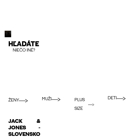
HĽADÁTE
NIEČO INÉ?
DETI
MUŽI
PLUS
ŽENY
SIZE
JACK &
JONES -
SLOVENSKO