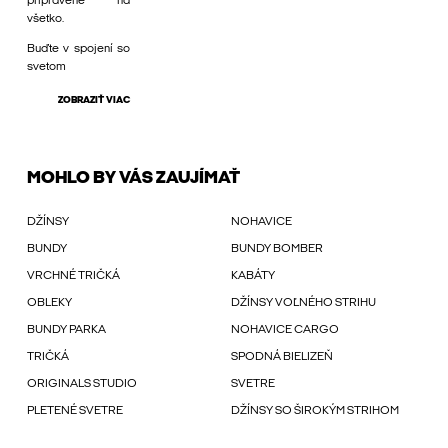
pripravené na
všetko.
Buďte v spojení so
svetom
ZOBRAZIŤ VIAC
MOHLO BY VÁS ZAUJÍMAŤ
DŽÍNSY
NOHAVICE
BUNDY
BUNDY BOMBER
VRCHNÉ TRIČKÁ
KABÁTY
OBLEKY
DŽÍNSY VOĽNÉHO STRIHU
BUNDY PARKA
NOHAVICE CARGO
TRIČKÁ
SPODNÁ BIELIZEŇ
ORIGINALS STUDIO
SVETRE
PLETENÉ SVETRE
DŽÍNSY SO ŠIROKÝM STRIHOM