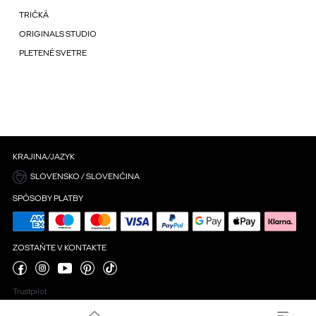
TRIČKÁ
ORIGINALS STUDIO
PLETENÉ SVETRE
KRAJINA/JAZYK
SLOVENSKO / SLOVENČINA
SPÔSOBY PLATBY
ZOSTAŇTE V KONTAKTE
Trustpilot