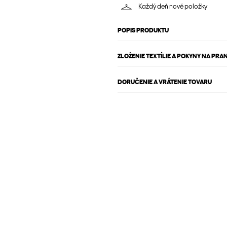
Každý deň nové položky
POPIS PRODUKTU
ZLOŽENIE TEXTÍLIE A POKYNY NA PRAN
DORUČENIE A VRÁTENIE TOVARU