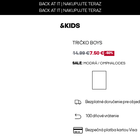
BACK AT IT | NAKUPUJTE TERAZ
BACK AT IT | NAKUPUJTE TERAZ
TRIČKO BOYS
14.99 €
7.50 €
-50%
SALE:
MODRÁ / OMPHALODES
Bezplatné doručenie pre obje
100 dňové vrátenie
Bezpečná platba kartou Visa