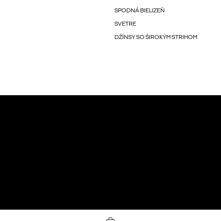
SPODNÁ BIELIZEŇ
SVETRE
DŽÍNSY SO ŠIROKÝM STRIHOM