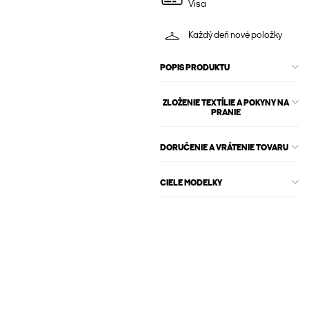
Visa
Každý deň nové položky
POPIS PRODUKTU
ZLOŽENIE TEXTÍLIE A POKYNY NA
PRANIE
DORUČENIE A VRÁTENIE TOVARU
CIELE MODELKY