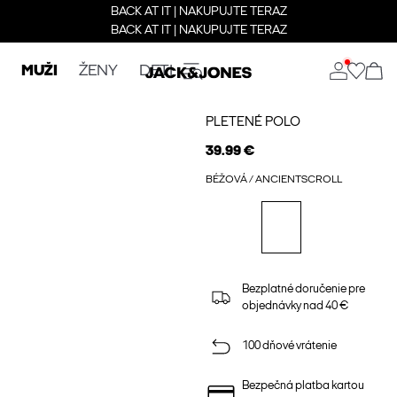
BACK AT IT | NAKUPUJTE TERAZ
BACK AT IT | NAKUPUJTE TERAZ
MUŽI
ŽENY
DETI
PLETENÉ POLO
39.99 €
BÉŽOVÁ / ANCIENTSCROLL
Bezplatné doručenie pre
objednávky nad 40 €
100 dňové vrátenie
Bezpečná platba kartou