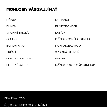
MOHLO BY VÁS ZAUJÍMAŤ
DŽÍNSY
NOHAVICE
BUNDY
BUNDY BOMBER
VRCHNÉ TRIČKÁ
KABÁTY
OBLEKY
DŽÍNSY VOĽNÉHO STRIHU
BUNDY PARKA
NOHAVICE CARGO
TRIČKÁ
SPODNÁ BIELIZEŇ
ORIGINALS STUDIO
SVETRE
PLETENÉ SVETRE
DŽÍNSY SO ŠIROKÝM STRIHOM
KRAJINA/JAZYK
SLOVENSKO / SLOVENČINA