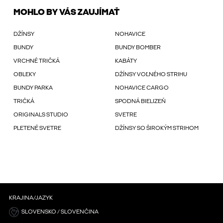
MOHLO BY VÁS ZAUJÍMAŤ
DŽÍNSY
NOHAVICE
BUNDY
BUNDY BOMBER
VRCHNÉ TRIČKÁ
KABÁTY
OBLEKY
DŽÍNSY VOĽNÉHO STRIHU
BUNDY PARKA
NOHAVICE CARGO
TRIČKÁ
SPODNÁ BIELIZEŇ
ORIGINALS STUDIO
SVETRE
PLETENÉ SVETRE
DŽÍNSY SO ŠIROKÝM STRIHOM
KRAJINA/JAZYK
SLOVENSKO / SLOVENČINA