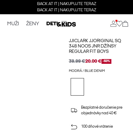
BACK AT IT | NAKUPUJTE TERAZ
BACK AT IT | NAKUPUJTE TERAZ
MUŽI
ŽENY
DETI
JJICLARK JJORIGINAL SQ
348 NOOS JNR DŽÍNSY
REGULAR FIT BOYS
39.99 €
20.00 €
-50%
MODRÁ / BLUE DENIM
Bezplatné doručenie pre
objednávky nad 40 €
100 dňové vrátenie