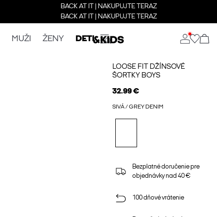
BACK AT IT | NAKUPUJTE TERAZ
BACK AT IT | NAKUPUJTE TERAZ
MUŽI
ŽENY
DETI
LOOSE FIT DŽÍNSOVÉ
ŠORTKY BOYS
32.99 €
SIVÁ / GREY DENIM
Bezplatné doručenie pre
objednávky nad 40 €
100 dňové vrátenie