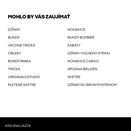
MOHLO BY VÁS ZAUJÍMAŤ
DŽÍNSY
NOHAVICE
BUNDY
BUNDY BOMBER
VRCHNÉ TRIČKÁ
KABÁTY
OBLEKY
DŽÍNSY VOĽNÉHO STRIHU
BUNDY PARKA
NOHAVICE CARGO
TRIČKÁ
SPODNÁ BIELIZEŇ
ORIGINALS STUDIO
SVETRE
PLETENÉ SVETRE
DŽÍNSY SO ŠIROKÝM STRIHOM
KRAJINA/JAZYK