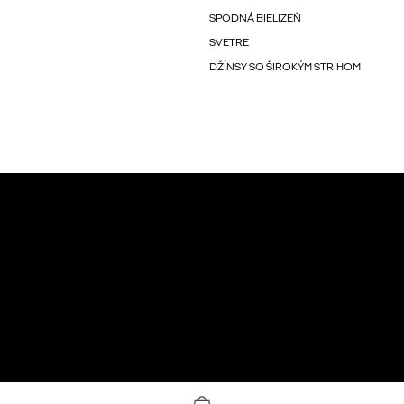
SPODNÁ BIELIZEŇ
SVETRE
DŽÍNSY SO ŠIROKÝM STRIHOM