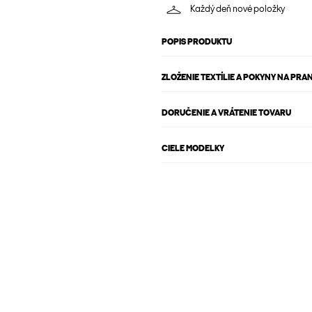
Každý deň nové položky
POPIS PRODUKTU
ZLOŽENIE TEXTÍLIE A POKYNY NA PRAN
DORUČENIE A VRÁTENIE TOVARU
CIELE MODELKY