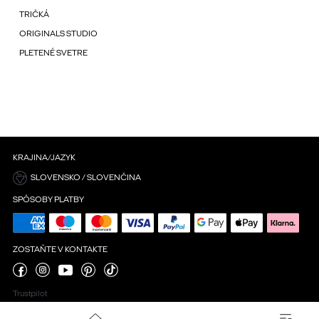
TRIČKÁ
ORIGINALS STUDIO
PLETENÉ SVETRE
KRAJINA/JAZYK
SLOVENSKO / SLOVENČINA
SPÔSOBY PLATBY
ZOSTAŇTE V KONTAKTE
Trustpilot