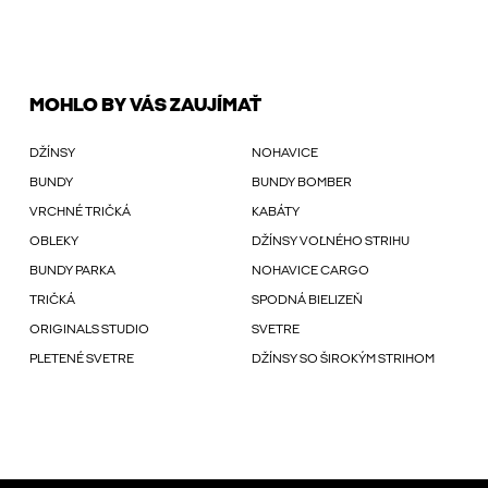
MOHLO BY VÁS ZAUJÍMAŤ
DŽÍNSY
NOHAVICE
BUNDY
BUNDY BOMBER
VRCHNÉ TRIČKÁ
KABÁTY
OBLEKY
DŽÍNSY VOĽNÉHO STRIHU
BUNDY PARKA
NOHAVICE CARGO
TRIČKÁ
SPODNÁ BIELIZEŇ
ORIGINALS STUDIO
SVETRE
PLETENÉ SVETRE
DŽÍNSY SO ŠIROKÝM STRIHOM