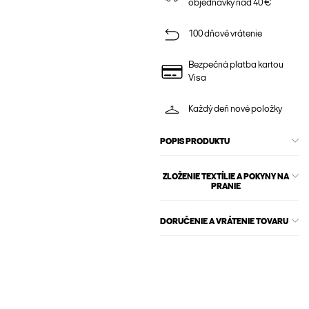
objednávky nad 40 €
100 dňové vrátenie
Bezpečná platba kartou
Visa
Každý deň nové položky
POPIS PRODUKTU
ZLOŽENIE TEXTÍLIE A POKYNY NA
PRANIE
DORUČENIE A VRÁTENIE TOVARU