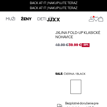
BACK AT IT | NAKUPUJTE TERAZ
BACK AT IT | NAKUPUJTE TERAZ
MUŽI
ŽENY
DETI
JXLINA FOLD-UP KLASICKÉ
NOHAVICE
49.99 €
39.99 €
-20%
SALE:
ČIERNA / BLACK
Bezplatné doručenie pre