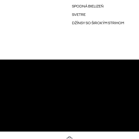
SPODNÁ BIELIZEŇ
SVETRE
DŽÍNSY SO ŠIROKÝM STRIHOM