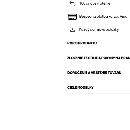
100 dňové vrátenie
Bezpečná platba kartou Visa
Každý deň nové položky
POPIS PRODUKTU
ZLOŽENIE TEXTÍLIE A POKYNY NA PRAN
DORUČENIE A VRÁTENIE TOVARU
CIELE MODELKY