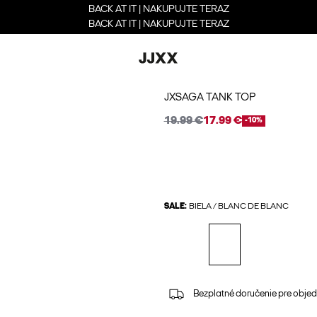
BACK AT IT | NAKUPUJTE TERAZ
BACK AT IT | NAKUPUJTE TERAZ
JXSAGA TANK TOP
19.99 €
17.99 €
-10%
SALE:
BIELA / BLANC DE BLANC
Bezplatné doručenie pre obje