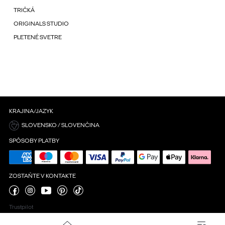
TRIČKÁ
ORIGINALS STUDIO
PLETENÉ SVETRE
KRAJINA/JAZYK
SLOVENSKO / SLOVENČINA
SPÔSOBY PLATBY
ZOSTAŇTE V KONTAKTE
Trustpilot