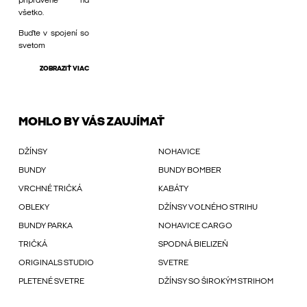
pripravené na
všetko.
Buďte v spojení so
svetom
ZOBRAZIŤ VIAC
MOHLO BY VÁS ZAUJÍMAŤ
DŽÍNSY
NOHAVICE
BUNDY
BUNDY BOMBER
VRCHNÉ TRIČKÁ
KABÁTY
OBLEKY
DŽÍNSY VOĽNÉHO STRIHU
BUNDY PARKA
NOHAVICE CARGO
TRIČKÁ
SPODNÁ BIELIZEŇ
ORIGINALS STUDIO
SVETRE
PLETENÉ SVETRE
DŽÍNSY SO ŠIROKÝM STRIHOM