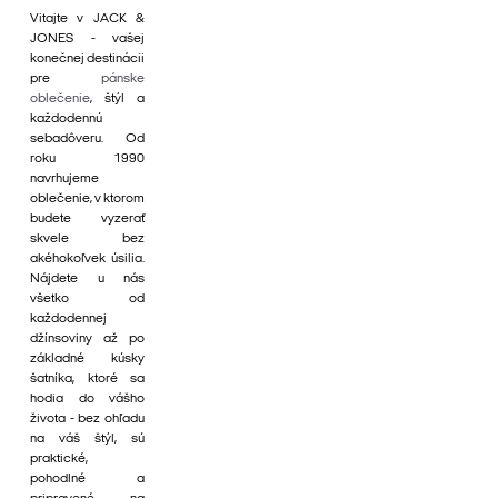
Vitajte v JACK &
JONES - vašej
konečnej destinácii
pre
pánske
oblečenie
, štýl a
každodennú
sebadôveru. Od
roku 1990
navrhujeme
oblečenie, v ktorom
budete vyzerať
skvele bez
akéhokoľvek úsilia.
Nájdete u nás
všetko od
každodennej
džínsoviny až po
základné kúsky
šatníka, ktoré sa
hodia do vášho
života - bez ohľadu
na váš štýl, sú
praktické,
pohodlné a