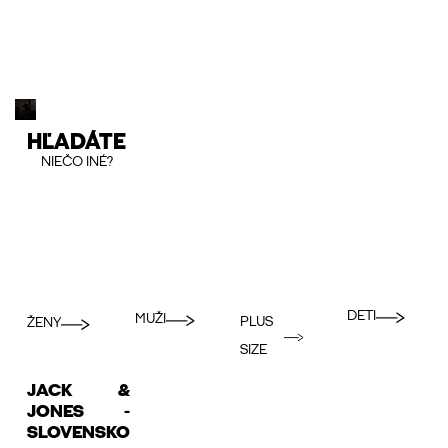
HĽADÁTE
NIEČO INÉ?
DETI
MUŽI
PLUS
ŽENY
SIZE
JACK &
JONES -
SLOVENSKO