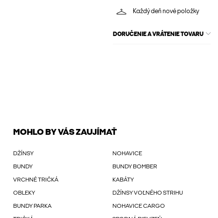
Každý deň nové položky
DORUČENIE A VRÁTENIE TOVARU
MOHLO BY VÁS ZAUJÍMAŤ
DŽÍNSY
NOHAVICE
BUNDY
BUNDY BOMBER
VRCHNÉ TRIČKÁ
KABÁTY
OBLEKY
DŽÍNSY VOĽNÉHO STRIHU
BUNDY PARKA
NOHAVICE CARGO