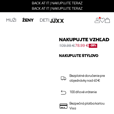
BACK AT IT | NAKUPUJTE TERAZ
BACK AT IT | NAKUPUJTE TERAZ
MUŽI
ŽENY
DETI
NAKUPUJTE VZHĽAD
109.98 €
78.99 €
-28%
NAKUPUJTE ŠTÝLOVO
Bezplatné doručenie pre
objednávky nad 40 €
100 dňové vrátenie
Bezpečná platba kartou
Visa