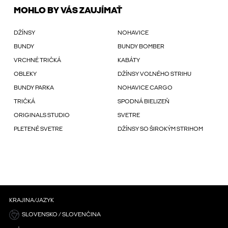
MOHLO BY VÁS ZAUJÍMAŤ
DŽÍNSY
NOHAVICE
BUNDY
BUNDY BOMBER
VRCHNÉ TRIČKÁ
KABÁTY
OBLEKY
DŽÍNSY VOĽNÉHO STRIHU
BUNDY PARKA
NOHAVICE CARGO
TRIČKÁ
SPODNÁ BIELIZEŇ
ORIGINALS STUDIO
SVETRE
PLETENÉ SVETRE
DŽÍNSY SO ŠIROKÝM STRIHOM
KRAJINA/JAZYK
SLOVENSKO / SLOVENČINA