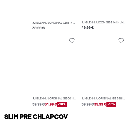
JJIGLENN JJICON GE 614 I.K JNR DŽÍNSY SLIM FIT BOYS
JJIGLENN JJORIGINAL CB 814 NOOS JNR DŽÍNSY SLIM FIT BOYS
49.99 €
39.99 €
JJIGLENN JJORIGINAL GE 001 I.K NOOS JNR DŽÍNSY SLIM FIT BOYS
JJIGLENN JJORIGINAL GE 998 I.K NOOS JNR DŽÍNSY SLIM FIT BOYS
39.99 €
31.99 €
-20%
39.99 €
35.99 €
-10%
SLIM PRE CHLAPCOV