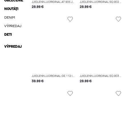
OBLEČENIE
JJIGLENN JJORIGINAL AT 905 JNR DŽÍNSY SLIM FIT BOYS
JJIGLENN JJORIGINAL SQ 902 NOOS JNR DŽÍNSY SLIM FIT BOYS
29.99 €
29.99 €
NOUTĂȚI
DENIM
VÝPREDAJ
DETI
VÝPREDAJ
JJIGLENN JJORIGINAL GE 112 I.K JNR DŽÍNSY SLIM FIT BOYS
JJIGLENN JJORIGINAL SQ 903 NOOS JNR DŽÍNSY SLIM FIT BOYS
39.99 €
29.99 €