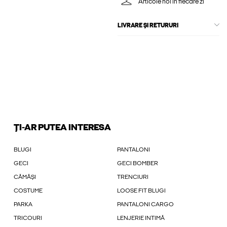
Articole noi în fiecare zi
LIVRARE ȘI RETURURI
ȚI-AR PUTEA INTERESA
BLUGI
PANTALONI
GECI
GECI BOMBER
CĂMĂȘI
TRENCIURI
COSTUME
LOOSE FIT BLUGI
PARKA
PANTALONI CARGO
TRICOURI
LENJERIE INTIMĂ