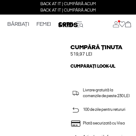
BACK AT IT | CUMPĂRĂ ACUM
BACK AT IT | CUMPĂRĂ ACUM
BĂRBAȚI
FEMEI
COPII
CUMPĂRĂ ȚINUTA
519,97 LEI
CUMPĂRAȚI LOOK-UL
Livrare gratuită la
comenzile de peste 230 LEI
100 de zile pentru retururi
Plată securizată cu Visa