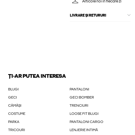
Articole noi în fiecare zi
LIVRARE ȘI RETURURI
ȚI-AR PUTEA INTERESA
BLUGI
PANTALONI
GECI
GECI BOMBER
CĂMĂȘI
TRENCIURI
COSTUME
LOOSE FIT BLUGI
PARKA
PANTALONI CARGO
TRICOURI
LENJERIE INTIMĂ