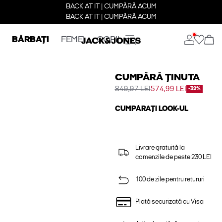
BACK AT IT | CUMPĂRĂ ACUM
BACK AT IT | CUMPĂRĂ ACUM
BĂRBAȚI
FEMEI
COPII
CUMPĂRĂ ȚINUTA
849,97 LEI
574,99 LEI
-32%
CUMPĂRAȚI LOOK-UL
Livrare gratuită la
comenzile de peste 230 LEI
100 de zile pentru retururi
Plată securizată cu Visa