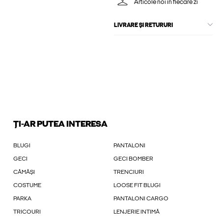
Articole noi în fiecare zi
LIVRARE ȘI RETURURI
ȚI-AR PUTEA INTERESA
BLUGI
PANTALONI
GECI
GECI BOMBER
CĂMĂȘI
TRENCIURI
COSTUME
LOOSE FIT BLUGI
PARKA
PANTALONI CARGO
TRICOURI
LENJERIE INTIMĂ