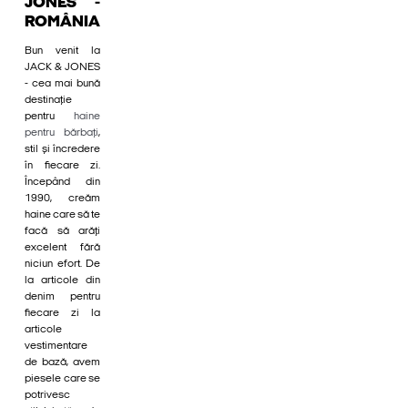
JONES -
ROMÂNIA
Bun venit la
JACK & JONES
- cea mai bună
destinație
pentru
haine
pentru bărbați
,
stil și încredere
în fiecare zi.
Începând din
1990, creăm
haine care să te
facă să arăți
excelent fără
niciun efort. De
la articole din
denim pentru
fiecare zi la
articole
vestimentare
de bază, avem
piesele care se
potrivesc