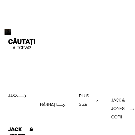
CĂUTAȚI
ALTCEVA?
JJXX
PLUS
JACK &
SIZE
BĂRBAȚI
JONES
COPII
JACK &