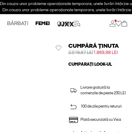
Din cauza unor probleme operaționale temporare, unele livrări întârzie u
Din cauza unor probleme operaționale temporare, unele livrări întârzie 
BĂRBAȚI
FEMEI
COPII
CUMPĂRĂ ȚINUTA
2.019,97 LEI
1.869,98 LEI
CUMPĂRAȚI LOOK-UL
Livrare gratuită la
comenzile de peste 230 LEI
100 de zile pentru retururi
Plată securizată cu Visa