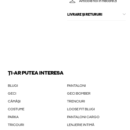
Articole noi în fiecare zi
LIVRARE ȘI RETURURI
ȚI-AR PUTEA INTERESA
BLUGI
PANTALONI
GECI
GECI BOMBER
CĂMĂȘI
TRENCIURI
COSTUME
LOOSE FIT BLUGI
PARKA
PANTALONI CARGO
TRICOURI
LENJERIE INTIMĂ