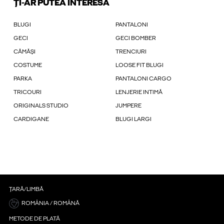
ȚI-AR PUTEA INTERESA
BLUGI
PANTALONI
GECI
GECI BOMBER
CĂMĂȘI
TRENCIURI
COSTUME
LOOSE FIT BLUGI
PARKA
PANTALONI CARGO
TRICOURI
LENJERIE INTIMĂ
ORIGINALS STUDIO
JUMPERE
CARDIGANE
BLUGI LARGI
ȚARĂ/LIMBĂ
ROMÂNIA / ROMÂNĂ
METODE DE PLATĂ