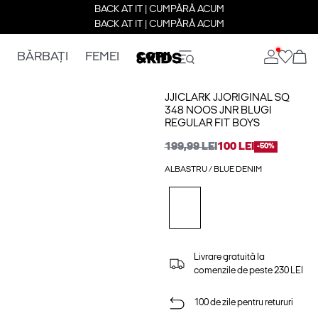
BACK AT IT | CUMPĂRĂ ACUM
BACK AT IT | CUMPĂRĂ ACUM
BĂRBAȚI
FEMEI
COPII
JJICLARK JJORIGINAL SQ
348 NOOS JNR BLUGI
REGULAR FIT BOYS
199,99 LEI
100 LEI
-50%
ALBASTRU / BLUE DENIM
Livrare gratuită la
comenzile de peste 230 LEI
100 de zile pentru retururi