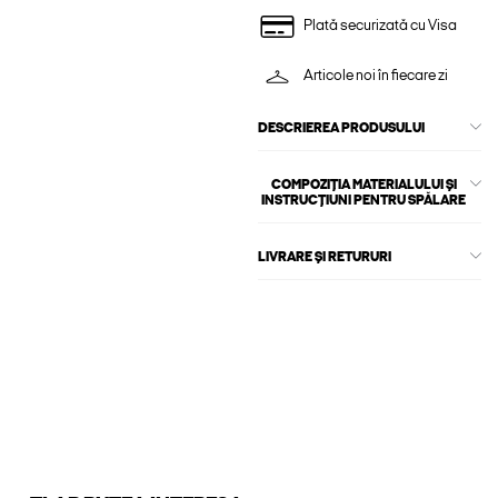
Plată securizată cu Visa
Articole noi în fiecare zi
DESCRIEREA PRODUSULUI
COMPOZIȚIA MATERIALULUI ȘI
INSTRUCȚIUNI PENTRU SPĂLARE
LIVRARE ȘI RETURURI