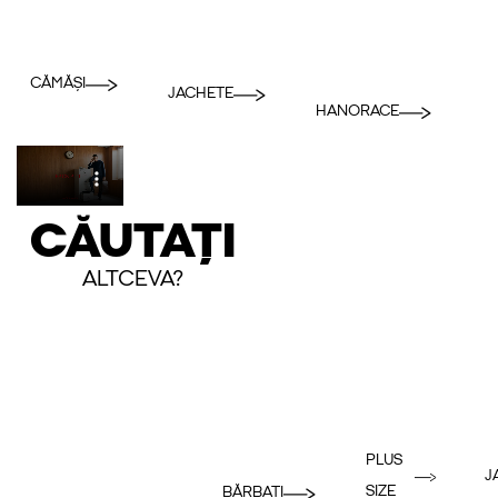
CĂMĂȘI
JACHETE
HANORACE
CĂUTAȚI
ALTCEVA?
PLUS
J
SIZE
BĂRBAȚI