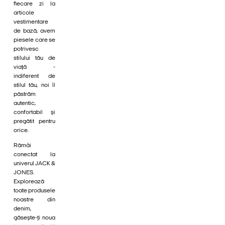
fiecare zi la
articole
vestimentare
de bază, avem
piesele care se
potrivesc
stilului tău de
viață -
indiferent de
stilul tău, noi îl
păstrăm
autentic,
confortabil și
pregătit pentru
orice.
Rămâi
conectat la
univerul JACK &
JONES.
Explorează
toate produsele
noastre din
denim,
găsește-ți noua