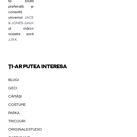
ta ținută
preferată și
consultă
universul
JACK
& JONES Junior
al mărcii
noastre soră
JJXX
.
ȚI-AR PUTEA INTERESA
BLUGI
GECI
CĂMĂȘI
COSTUME
PARKA
TRICOURI
ORIGINALS STUDIO