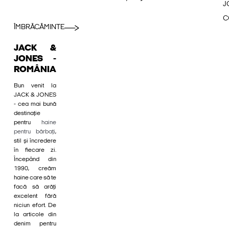
J
C
ÎMBRĂCĂMINTE
JACK &
JONES -
ROMÂNIA
Bun venit la
JACK & JONES
- cea mai bună
destinație
pentru
haine
pentru bărbați
,
stil și încredere
în fiecare zi.
Începând din
1990, creăm
haine care să te
facă să arăți
excelent fără
niciun efort. De
la articole din
denim pentru