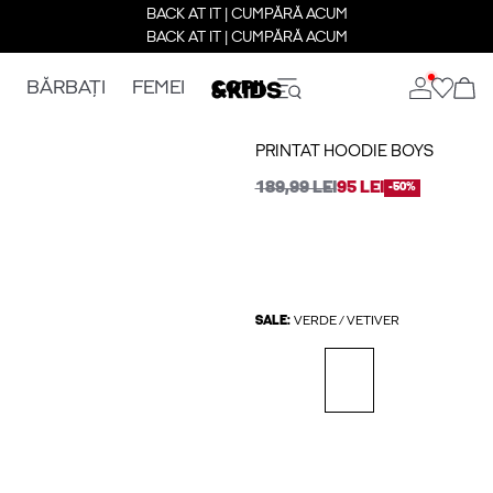
BACK AT IT | CUMPĂRĂ ACUM
BACK AT IT | CUMPĂRĂ ACUM
BĂRBAȚI
FEMEI
COPII
PRINTAT HOODIE BOYS
189,99 LEI
95 LEI
-50%
SALE:
VERDE / VETIVER