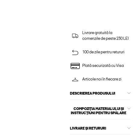
Livrare gratuită la
comenzile de peste 230 LEI
100 de zile pentru retururi
Plată securizată cu Visa
Articole noi în fiecare zi
DESCRIEREA PRODUSULUI
COMPOZIȚIA MATERIALULUI ȘI
INSTRUCȚIUNI PENTRU SPĂLARE
LIVRARE ȘI RETURURI