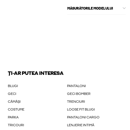
MĂSURĂTORILE MODELULUI
ȚI-AR PUTEA INTERESA
BLUGI
PANTALONI
GECI
GECI BOMBER
CĂMĂȘI
TRENCIURI
COSTUME
LOOSE FIT BLUGI
PARKA
PANTALONI CARGO
TRICOURI
LENJERIE INTIMĂ